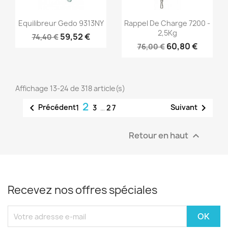
Aperçu rapide
Aperçu rapide


Equilibreur Gedo 9313NY
Rappel De Charge 7200 -
2,5Kg
59,52 €
74,40 €
60,80 €
76,00 €
Affichage 13-24 de 318 article(s)
2


Précédent
Suivant
1
3
…
27
Retour en haut

Recevez nos offres spéciales