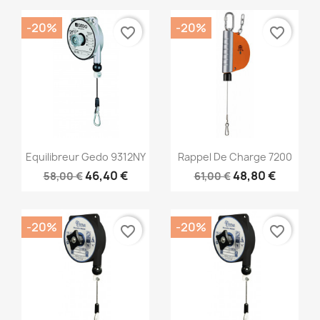
-20%
-20%
favorite_border
favorite_border
Aperçu rapide
Aperçu rapide


Equilibreur Gedo 9312NY
Rappel De Charge 7200
46,40 €
48,80 €
58,00 €
61,00 €
-20%
-20%
favorite_border
favorite_border