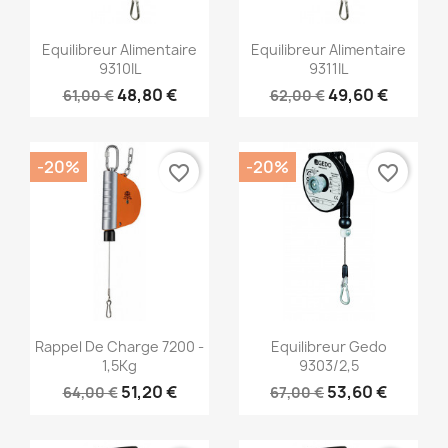
Aperçu rapide
Aperçu rapide


Equilibreur Alimentaire
Equilibreur Alimentaire
9310IL
9311IL
48,80 €
49,60 €
61,00 €
62,00 €
-20%
-20%
favorite_border
favorite_border
Aperçu rapide
Aperçu rapide


Rappel De Charge 7200 -
Equilibreur Gedo
1,5Kg
9303/2,5
51,20 €
53,60 €
64,00 €
67,00 €