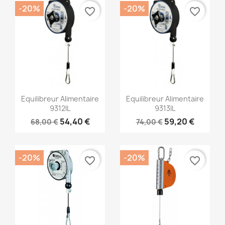
-20%
-20%
favorite_border
favorite_border
Aperçu rapide
Aperçu rapide


Equilibreur Alimentaire
Equilibreur Alimentaire
9312IL
9313IL
54,40 €
59,20 €
68,00 €
74,00 €
-20%
-20%
favorite_border
favorite_border