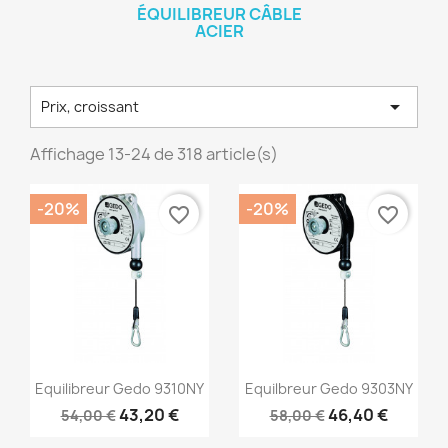
ÉQUILIBREUR CÂBLE
ACIER

Prix, croissant
Affichage 13-24 de 318 article(s)
-20%
-20%
favorite_border
favorite_border
Aperçu rapide
Aperçu rapide


Equilibreur Gedo 9310NY
Equilbreur Gedo 9303NY
43,20 €
46,40 €
54,00 €
58,00 €