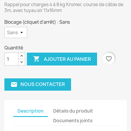
Rappel pour charges 4 à 8 kg Kromer, course de câble de
3m, avec tuyau air 11x16mm
Blocage (cliquet d'arrêt) : Sans
Quantité

favorite_border
AJOUTER AU PANIER
NOUS CONTACTER
email
Description
Détails du produit
Documents joints