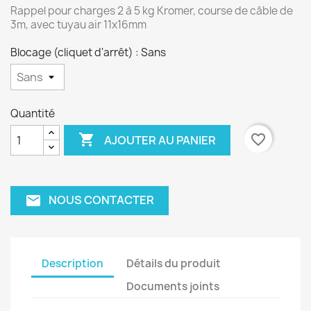
Rappel pour charges 2 à 5 kg Kromer, course de câble de
3m, avec tuyau air 11x16mm
Blocage (cliquet d'arrêt) : Sans
Quantité

favorite_border
AJOUTER AU PANIER
NOUS CONTACTER
email
Description
Détails du produit
Documents joints